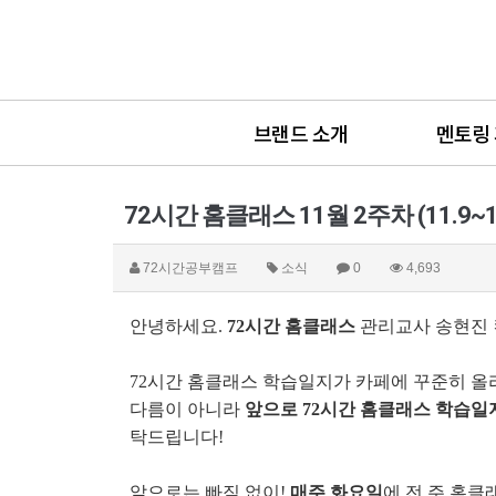
브랜드 소개
멘토링
72시간 홈클래스 11월 2주차 (11.9~1
72시간공부캠프
소식
0
4,693
안녕하세요.
72시간 홈클래스
관리교사 송현진 컨
72시간 홈클래스 학습일지가 카페에 꾸준히 올
다름이 아니라
앞으로 72시간 홈클래스 학습일
탁드립니다!
앞으로는 빠짐 없이!
매주 화요일
에 전 주 홈클