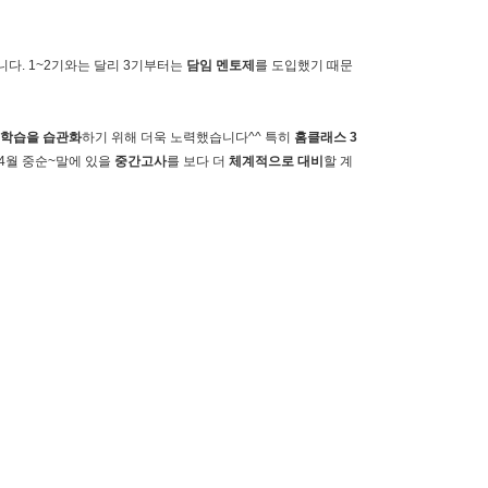
다. 1~2기와는 달리 3기부터는
담임 멘토제
를 도입했기 때문
학습을 습관화
하기 위해 더욱 노력했습니다^^ 특히
홈클래스 3
4월 중순~말에 있을
중간고사
를 보다 더
체계적으로 대비
할 계