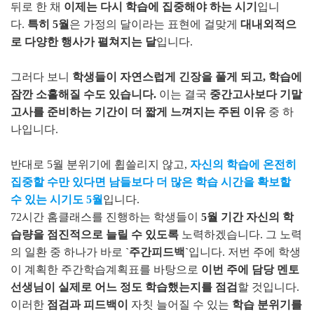
뒤로 한 채
이제는 다시 학습에 집중해야 하는 시기
입니
다.
특히 5월
은 가정의 달이라는 표현에 걸맞게
대내외적으
로 다양한 행사가 펼쳐지는 달
입니다.
그러다 보니
학생들이 자연스럽게 긴장을 풀게 되고, 학습에
잠깐 소홀해질 수도 있습니다.
이는 결국
중간고사보다 기말
고사를 준비하는 기간이 더 짧게 느껴지는 주된 이유
중 하
나입니다.
반대로 5월 분위기에 휩쓸리지 않고,
자신의 학습에 온전히
집중할 수만 있다면 남들보다 더 많은 학습 시간을 확보할
수 있는 시기도 5월
입니다.
72시간 홈클래스를 진행하는 학생들이
5월 기간 자신의 학
습량을 점진적으로 늘릴 수 있도록
노력하겠습니다. 그 노력
의 일환 중 하나가 바로
`주간피드백`
입니다. 저번 주에 학생
이 계획한 주간학습계획표를 바탕으로
이번 주에 담당 멘토
선생님이 실제로 어느 정도 학습했는지를 점검
할 것입니다.
이러한
점검과 피드백이
자칫 늘어질 수 있는
학습 분위기를