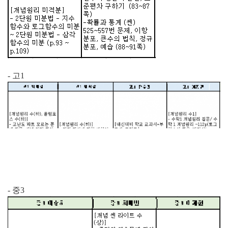
- 고1
- 중3