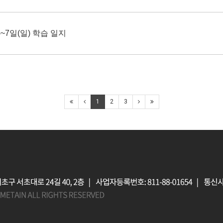
~7일(일) 학습 일지
1
2
3